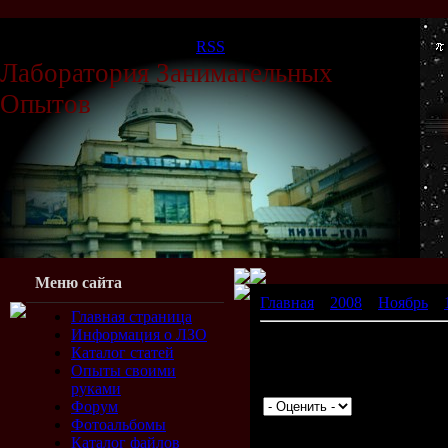
Воскресенье, 09.08.2026, 14:19
Приветствую Вас
Гость
|
RSS
Лаборатория Занимательных
Опытов
Меню сайта
Главная
»
2008
»
Ноябрь
»
Главная страница
Информация о ЛЗО
Идет строительство
Каталог статей
Пока оно идет просьба не 
Опыты своими
Просмотров: 1646 | Добав
руками
Форум
Фотоальбомы
Всего комментариев:
0
Каталог файлов